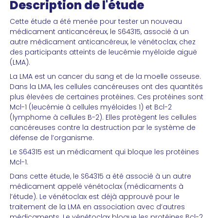
Description de l'étude
Cette étude a été menée pour tester un nouveau
médicament anticancéreux, le S64315, associé à un
autre médicament anticancéreux, le vénétoclax, chez
des participants atteints de leucémie myéloïde aiguë
(LMA).
La LMA est un cancer du sang et de la moelle osseuse.
Dans la LMA, les cellules cancéreuses ont des quantités
plus élevées de certaines protéines. Ces protéines sont
Mcl-1 (leucémie à cellules myéloïdes 1) et Bcl-2
(lymphome à cellules B-2). Elles protègent les cellules
cancéreuses contre la destruction par le système de
défense de l’organisme.
Le S64315 est un médicament qui bloque les protéines
Mcl-1.
Dans cette étude, le S64315 a été associé à un autre
médicament appelé vénétoclax (médicaments à
l’étude). Le vénétoclax est déjà approuvé pour le
traitement de la LMA en association avec d’autres
médicaments. Le vénétoclax bloque les protéines Bcl-2.