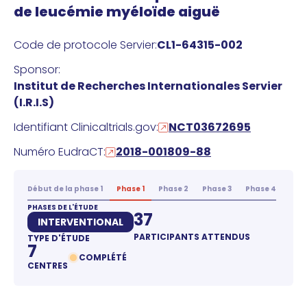
de leucémie myéloïde aiguë
Code de protocole Servier:
CL1-64315-002
Sponsor:
Institut de Recherches Internationales Servier
(I.R.I.S)
Identifiant Clinicaltrials.gov:
NCT03672695
Numéro EudraCT:
2018-001809-88
Début de la phase 1
Phase 1
Phase 2
Phase 3
Phase 4
PHASES DE L'ÉTUDE
37
INTERVENTIONAL
PARTICIPANTS ATTENDUS
TYPE D'ÉTUDE
7
COMPLÉTÉ
CENTRES