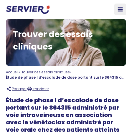
Aller au contenu
Ouvri
Trouver des essais
cliniques
Accueil
»
Trouver des essais cliniques
»
Étude de phase I d’escalade de dose portant sur le S64315 administré par voie intraveineuse en association avec le vénétoclax administré par voie orale chez des patients atteints de leucémie myéloïde aiguë
Partager
Imprimer
Étude de phase I d’escalade de dose
portant sur le S64315 administré par
voie intraveineuse en association
avec le vénétoclax administré par
voie orale chez des patients atteints