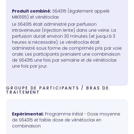
Produit combiné:
S64315 (également appelé
MIK665) et vénétoclax
Le S64315 était administré par perfusion
intraveineuse (injection lente) dans une veine. La
perfusion durait environ 30 minutes (et jusqu’à 3
heures si nécessaire). Le vénétoclax était
administré sous forme de comprimés pris par voie
orale. Les participants prenaient une combinaison
de S64315 une fois par semaine et de vénétoclax
une fois par jour.
GROUPE DE PARTICIPANTS / BRAS DE
TRAITEMENT
Expérimental:
Programme initial - Dose moyenne
de S64315 et faible dose de vénétoclax en
combinaison