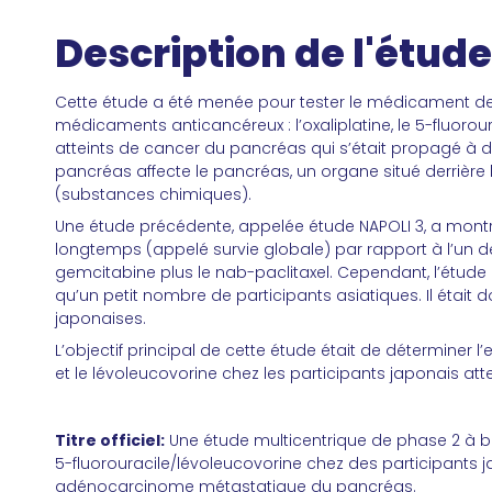
Description de l'étude
Cette étude a été menée pour tester le médicament de
médicaments anticancéreux : l’oxaliplatine, le 5-fluorour
atteints de cancer du pancréas qui s’était propagé à d
pancréas affecte le pancréas, un organe situé derrière
(substances chimiques).
Une étude précédente, appelée étude NAPOLI 3, a montré
longtemps (appelé survie globale) par rapport à l’un d
gemcitabine plus le nab-paclitaxel. Cependant, l’étude 
qu’un petit nombre de participants asiatiques. Il était
japonaises.
L’objectif principal de cette étude était de déterminer l’
et le lévoleucovorine chez les participants japonais a
Titre officiel:
Une étude multicentrique de phase 2 à bras
5-fluorouracile/lévoleucovorine chez des participant
adénocarcinome métastatique du pancréas.