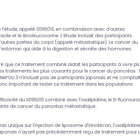
 l’étude, appelé S095013, en combinaison avec d’autres
acile et le lévoleucovorine. L’étude incluait des participants
’autres parties du corps (appelé métastatique). Le cancer du
 l’estomac qui aide à la digestion et sécrète des hormones
 que ce traitement combiné aidait les participants à vivre pl
es traitements les plus courants pour le cancer du pancréas : 
NAPOLI 3 n’incluait pas de participants japonais et ne comptai
 donc important de tester ce traitement dans les populations
efficacité du S095013 combiné avec l’oxaliplatine, le 5-fluorourac
tteints de cancer du pancréas métastatique.
 unique sur l'injection de liposome d'irinotécan, l'oxaliplatine,
s japonais n'ayant pas précédemment reçu de traitement pour 