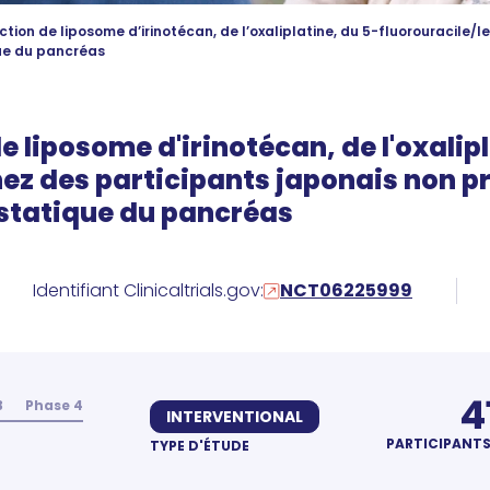
ection de liposome d’irinotécan, de l’oxaliplatine, du 5-fluorouracile
ue du pancréas
de liposome d'irinotécan, de l'oxalip
hez des participants japonais non 
tatique du pancréas
Identifiant Clinicaltrials.gov:
NCT06225999
4
3
Phase 4
INTERVENTIONAL
PARTICIPANT
TYPE D'ÉTUDE