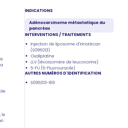
INDICATIONS
Adénocarcinome métastatique du
pancréas
INTERVENTIONS / TRAITEMENTS
Injection de liposome d'irinotécan
(S095013)
Oxaliplatine
us
LLV (lévoisomère de leucovorine)
la
5-FU (5-Fluorouracile)
t
AUTRES NUMÉROS D'IDENTIFICATION
S095013-169
ile
 le
un