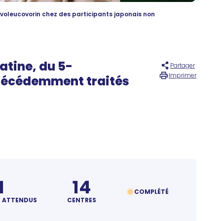
/levoleucovorin chez des participants japonais non
latine, du 5-
Partager
Imprimer
précédemment traités
1
14
COMPLÉTÉ
S ATTENDUS
CENTRES