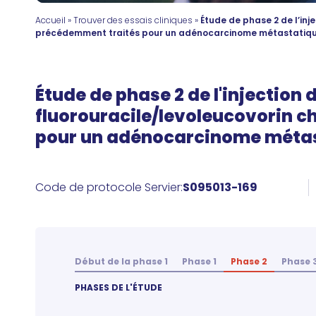
Accueil
»
Trouver des essais cliniques
»
Étude de phase 2 de l’inj
précédemment traités pour un adénocarcinome métastatiq
Étude de phase 2 de l'injection 
fluorouracile/levoleucovorin c
pour un adénocarcinome métas
Code de protocole Servier:
S095013-169
Début de la phase 1
Phase 1
Phase 2
Phase 
PHASES DE L'ÉTUDE