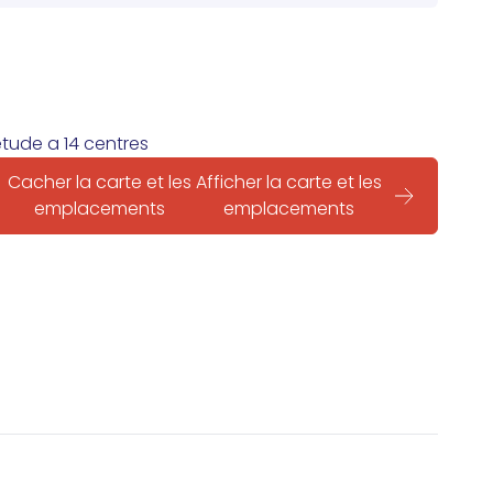
étude a 14 centres
Cacher la carte et les
Afficher la carte et les
emplacements
emplacements